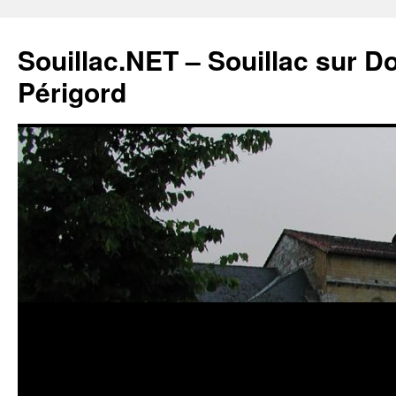
Souillac.NET – Souillac sur 
Périgord
Aller
au
contenu