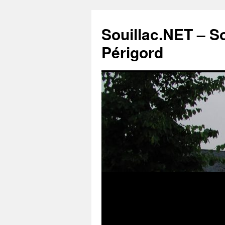
Souillac.NET – S
Périgord
Aller
au
contenu