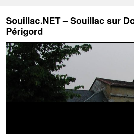
Souillac.NET – Souillac sur 
Périgord
Aller
au
contenu