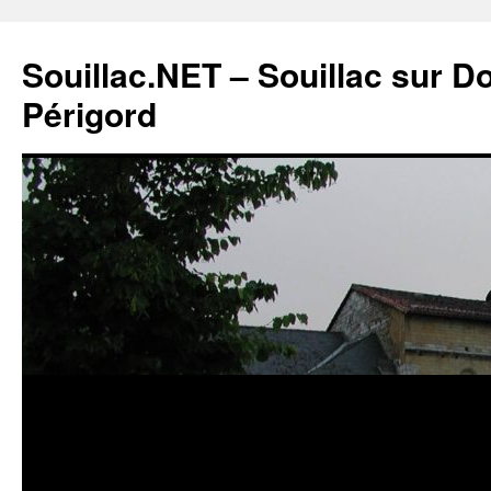
Souillac.NET – Souillac sur 
Périgord
Aller
au
contenu