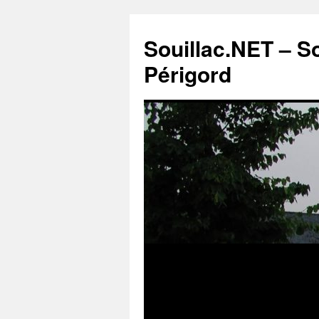
Souillac.NET – S
Périgord
Aller
au
contenu