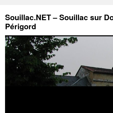
Souillac.NET – Souillac sur 
Périgord
Aller
au
contenu