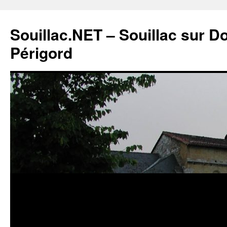
Souillac.NET – Souillac sur 
Périgord
Aller
au
contenu