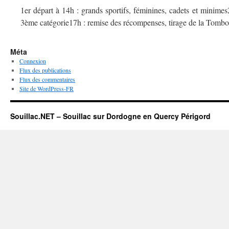
1er départ à 14h : grands sportifs, féminines, cadets et minime
3ème catégorie17h : remise des récompenses, tirage de la Tombola
Méta
Connexion
Flux des publications
Flux des commentaires
Site de WordPress-FR
Souillac.NET – Souillac sur Dordogne en Quercy Périgord