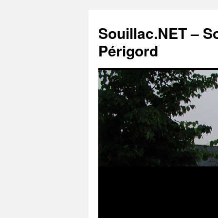
Souillac.NET – S
Périgord
Aller
au
contenu