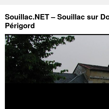
Souillac.NET – Souillac sur 
Périgord
Aller
au
contenu