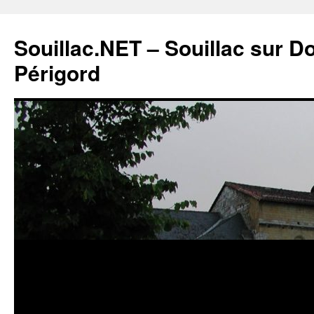
Souillac.NET – Souillac sur 
Périgord
Aller
au
contenu