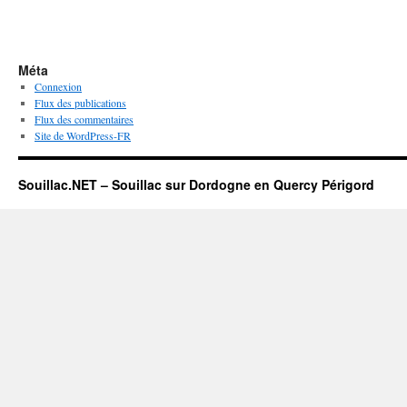
Méta
Connexion
Flux des publications
Flux des commentaires
Site de WordPress-FR
Souillac.NET – Souillac sur Dordogne en Quercy Périgord