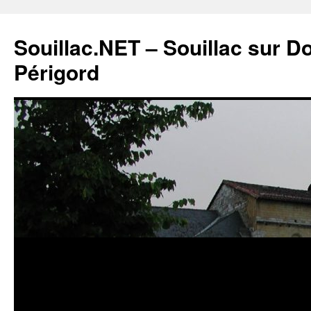
Souillac.NET – Souillac sur 
Périgord
Aller
au
contenu