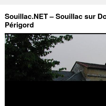
Souillac.NET – Souillac sur 
Périgord
Aller
au
contenu