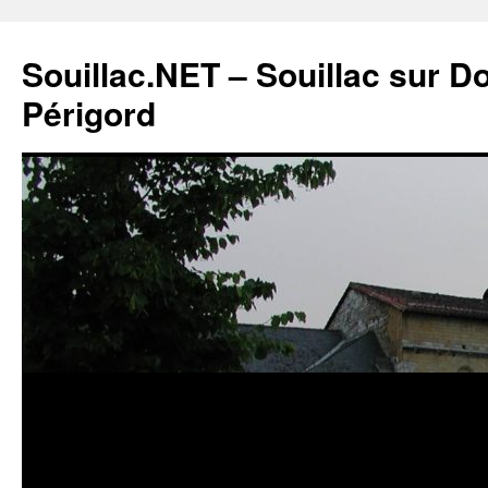
Souillac.NET – Souillac sur 
Périgord
Aller
au
contenu