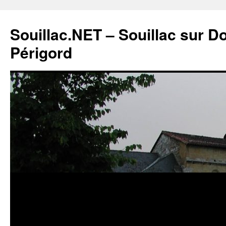
Souillac.NET – Souillac sur 
Périgord
Aller
au
contenu