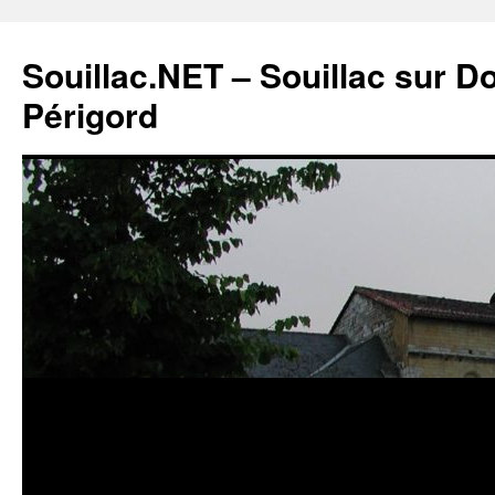
Souillac.NET – Souillac sur 
Périgord
Aller
au
contenu