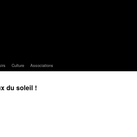
sirs
Culture
Associations
x du soleil !