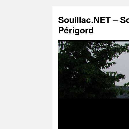
Souillac.NET – S
Périgord
Aller
au
contenu