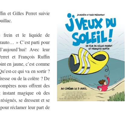
in et Gilles Perret suivie
illac.
 frein et le liquide de
rauto… » C’est parti pour
’aujourd’hui! Avec leur
erret et François Ruffin
oint en jaune, c’est comme
Qu’est-ce qui va en sortir ?
dresse ou de la colère ? De
compères nous offrent des
et instant magique où des
ésignés, se dressent et se
, pour réclamer leur part de