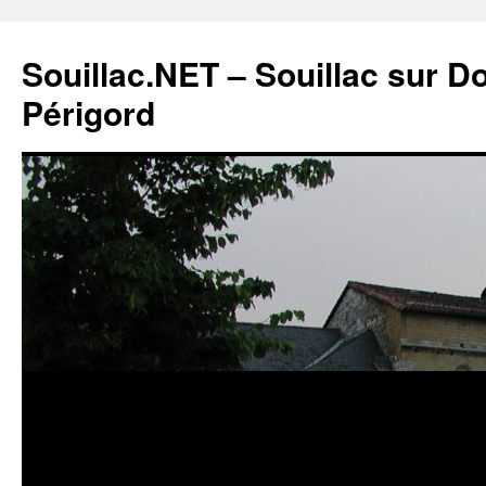
Souillac.NET – Souillac sur 
Périgord
Aller
au
contenu