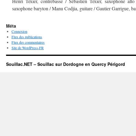
Henri Texier, contrebasse / Sébastien Texier, saxophone alto 
saxophone baryton / Manu Codjia, guitare / Gautier Garrigue, bat
Méta
Connexion
Flux des publications
Flux des commentaires
Site de WordPress-FR
Souillac.NET – Souillac sur Dordogne en Quercy Périgord