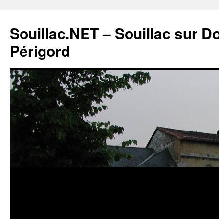
Souillac.NET – Souillac sur 
Périgord
Aller
au
contenu