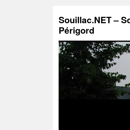
Souillac.NET – S
Périgord
Aller
au
contenu