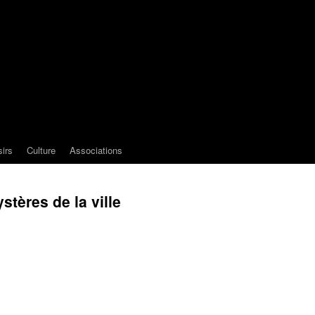
sirs
Culture
Associations
stères de la ville