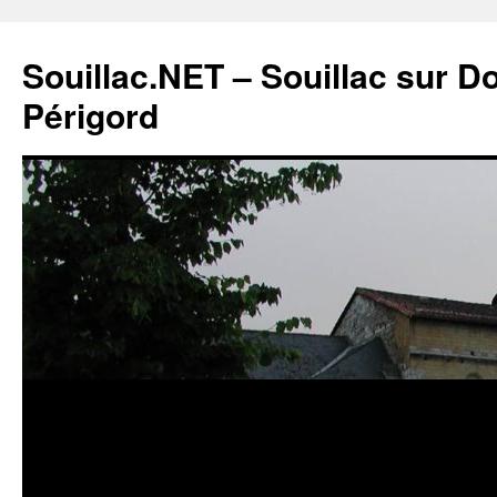
Souillac.NET – Souillac sur 
Périgord
Aller
au
contenu