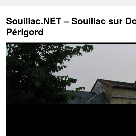
Souillac.NET – Souillac sur 
Périgord
Aller
au
contenu