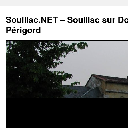
Souillac.NET – Souillac sur 
Périgord
Aller
au
contenu