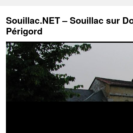
Souillac.NET – Souillac sur 
Périgord
Aller
au
contenu