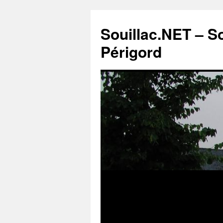
Souillac.NET – S
Périgord
Aller
au
contenu