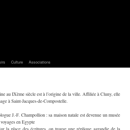
sirs
Culture
Associations
 au IXème siècle est à l’origine de la ville. Affiliée à Cluny, elle
inage à Saint-Jacques-de-Compostelle.
ptologue J.-F. Champollion : sa maison natale est devenue un musée
s voyages en Egypte
Sur la place des écritures, on trouve une réplique agrandie de la