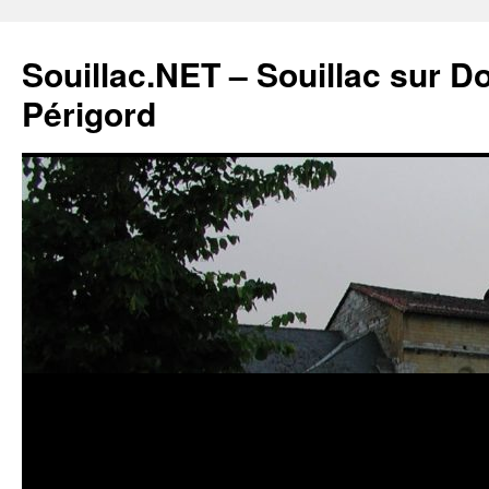
Souillac.NET – Souillac sur 
Périgord
Aller
au
contenu