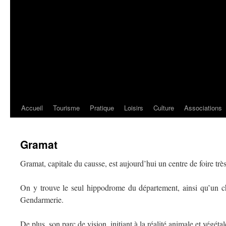
Accueil
Tourisme
Pratique
Loisirs
Culture
Associations
Gramat
Gramat, capitale du causse, est aujourd’hui un centre de foire trè
On y trouve le seul hippodrome du département, ainsi qu’un ch
Gendarmerie.
De plus, son parc de vision, initiant à la réalité animale et végét