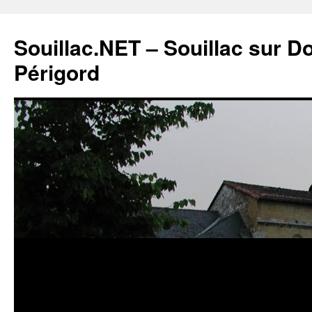
Souillac.NET – Souillac sur 
Périgord
Aller
au
contenu