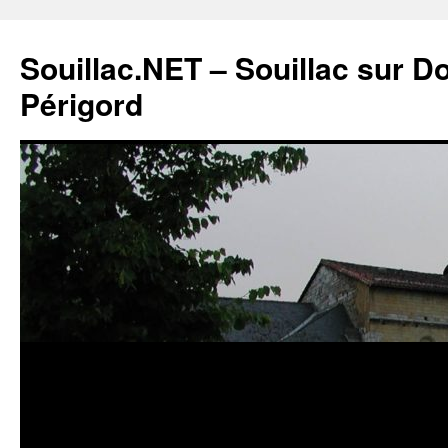
Souillac.NET – Souillac sur 
Périgord
Aller
au
contenu