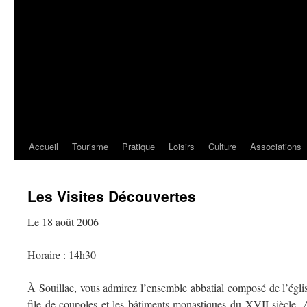
Accueil
Tourisme
Pratique
Loisirs
Culture
Associations
Les Visites Découvertes
Le 18 août 2006
Horaire : 14h30
À Souillac, vous admirez l’ensemble abbatial composé de l’églis
file de coupoles et les bâtiments monastiques du XVII siècle. A