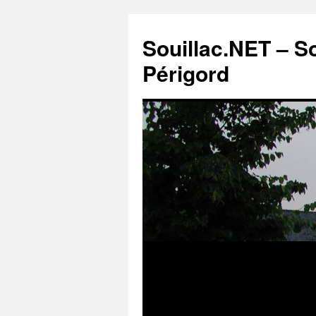
Souillac.NET – S
Périgord
Aller
au
contenu