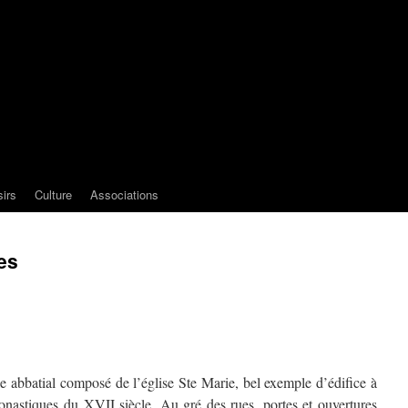
sirs
Culture
Associations
es
e abbatial composé de l’église Ste Marie, bel exemple d’édifice à
monastiques du XVII siècle. Au gré des rues, portes et ouvertures