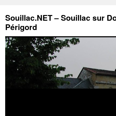
Souillac.NET – Souillac sur 
Périgord
Aller
au
contenu