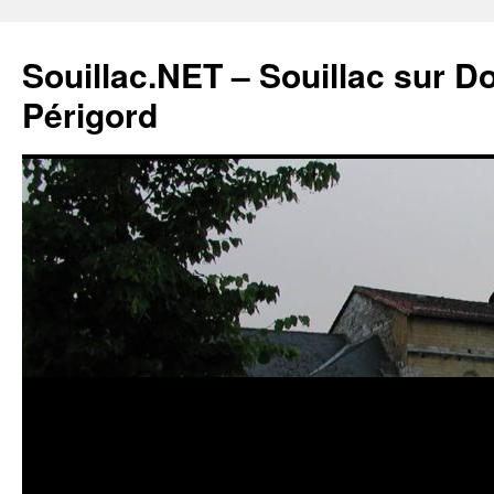
Souillac.NET – Souillac sur 
Périgord
Aller
au
contenu