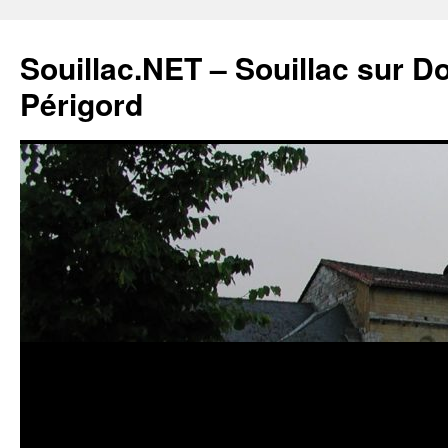
Souillac.NET – Souillac sur 
Périgord
Aller
au
contenu