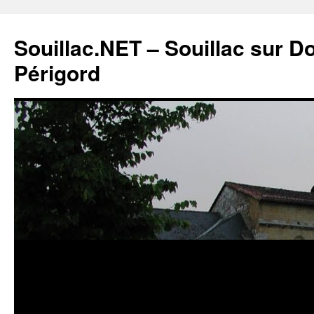
Souillac.NET – Souillac sur 
Périgord
Aller
au
contenu