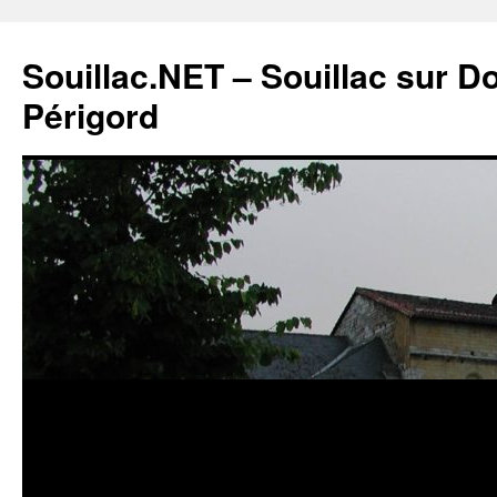
Souillac.NET – Souillac sur 
Périgord
Aller
au
contenu