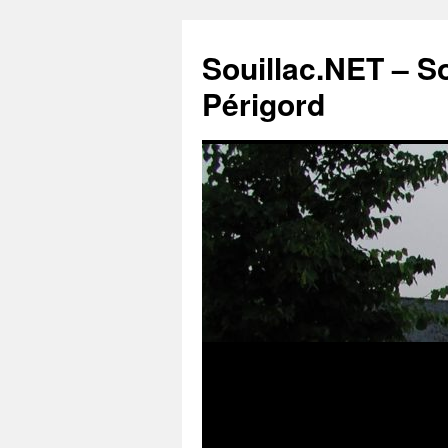
Souillac.NET – S
Périgord
Aller
au
contenu