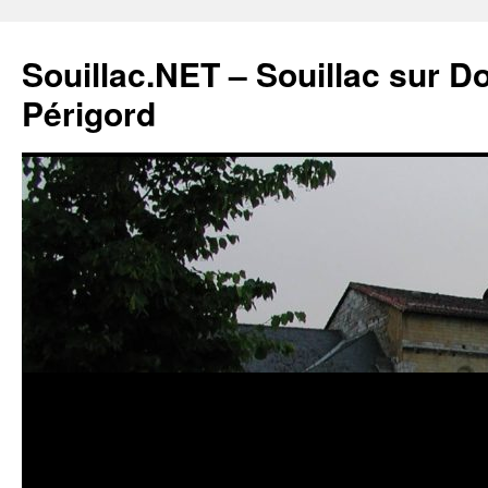
Souillac.NET – Souillac sur 
Périgord
Aller
au
contenu