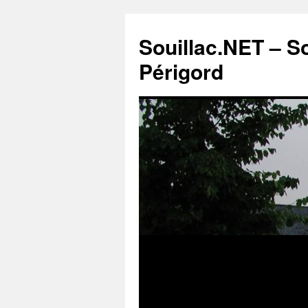
Souillac.NET – S
Périgord
Aller
au
contenu