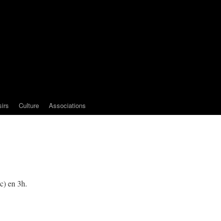
sirs
Culture
Associations
c) en 3h.