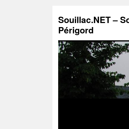
Souillac.NET – S
Périgord
Aller
au
contenu