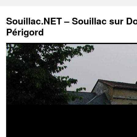
Souillac.NET – Souillac sur 
Périgord
Aller
au
contenu