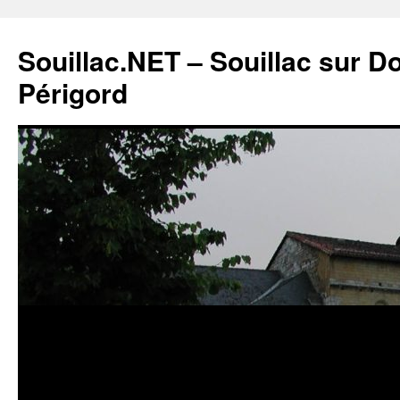
Souillac.NET – Souillac sur 
Périgord
Aller
au
contenu