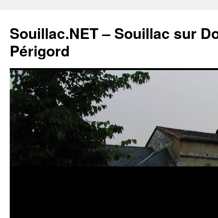
Souillac.NET – Souillac sur 
Périgord
Aller
au
contenu