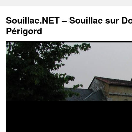
Souillac.NET – Souillac sur 
Périgord
Aller
au
contenu