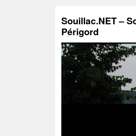
Souillac.NET – S
Périgord
Aller
au
contenu