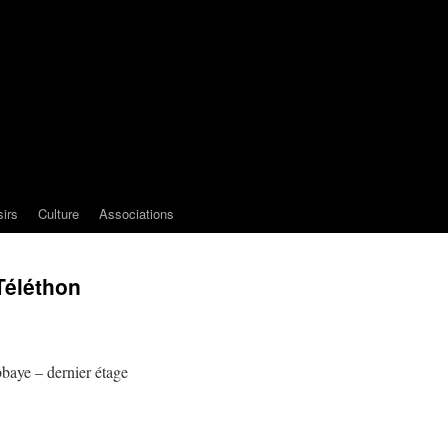
sirs
Culture
Associations
Téléthon
aye – dernier étage