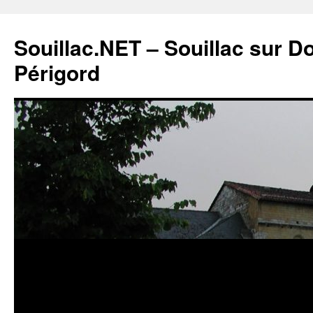
Souillac.NET – Souillac sur 
Périgord
Aller
au
contenu