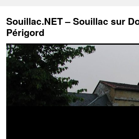
Souillac.NET – Souillac sur 
Périgord
Aller
au
contenu