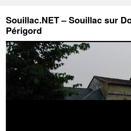
Souillac.NET – Souillac sur 
Périgord
Aller
au
contenu