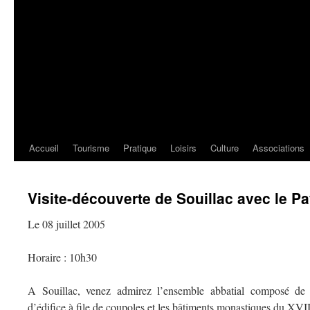
Accueil
Tourisme
Pratique
Loisirs
Culture
Associations
Visite-découverte de Souillac avec le Pay
Le 08 juillet 2005
Horaire : 10h30
A Souillac, venez admirez l’ensemble abbatial composé de l
d’édifice à file de coupoles et les bâtiments monastiques du XVII