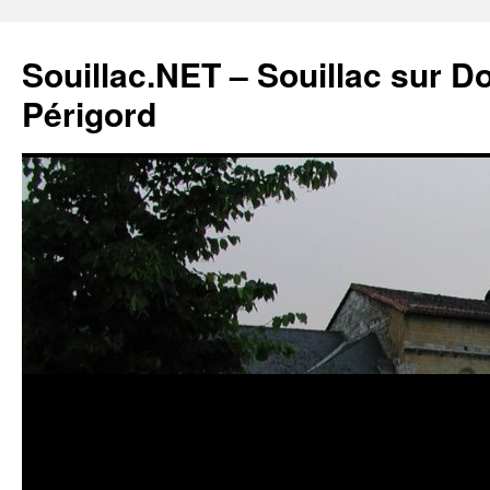
Souillac.NET – Souillac sur 
Périgord
Aller
au
contenu