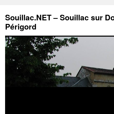
Souillac.NET – Souillac sur 
Périgord
Aller
au
contenu