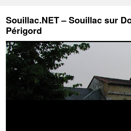
Souillac.NET – Souillac sur 
Périgord
Aller
au
contenu