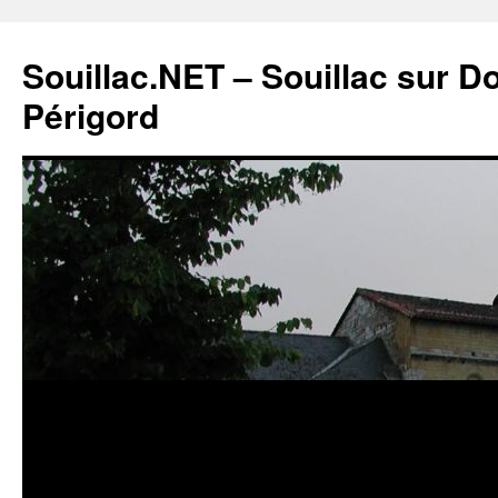
Souillac.NET – Souillac sur 
Périgord
Aller
au
contenu