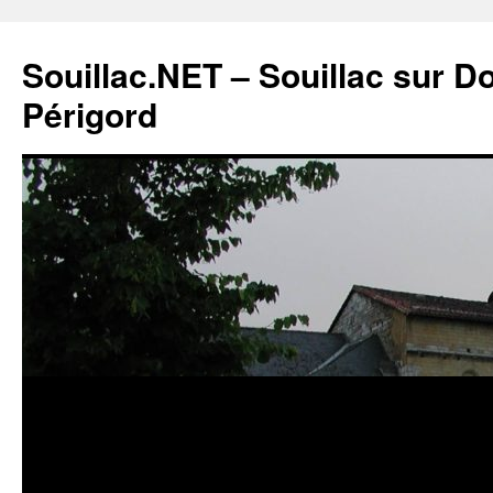
Souillac.NET – Souillac sur 
Périgord
Aller
au
contenu